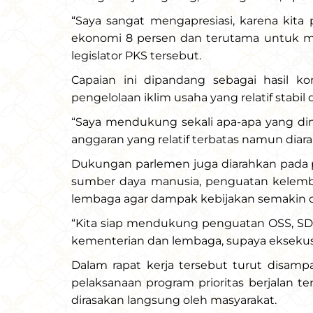
“Saya sangat mengapresiasi, karena kit
ekonomi 8 persen dan terutama untuk men
legislator PKS tersebut.
Capaian ini dipandang sebagai hasil konsi
pengelolaan iklim usaha yang relatif stabi
“Saya mendukung sekali apa-apa yang dimi
anggaran yang relatif terbatas namun diar
Dukungan parlemen juga diarahkan pada p
sumber daya manusia, penguatan kelemba
lembaga agar dampak kebijakan semakin o
“Kita siap mendukung penguatan OSS, SD
kementerian dan lembaga, supaya eksekusiny
Dalam rapat kerja tersebut turut disampa
pelaksanaan program prioritas berjalan t
dirasakan langsung oleh masyarakat.