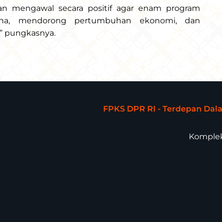
akan mengawal secara positif agar enam program
aksana, mendorong pertumbuhan ekonomi, dan
” pungkasnya.
FPKS DPR RI - Terdepan Da
Komplek