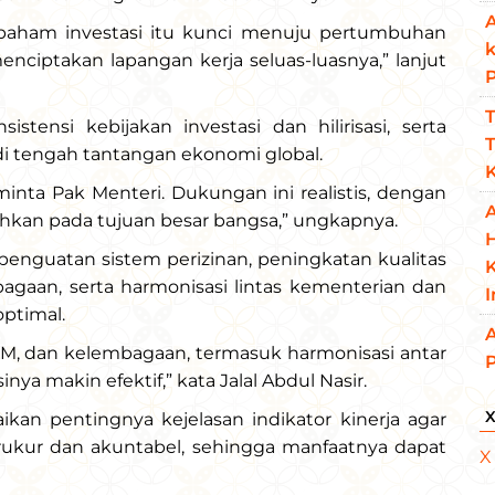
A
a paham investasi itu kunci menuju pertumbuhan
ciptakan lapangan kerja seluas-luasnya,” lanjut
T
stensi kebijakan investasi dan hilirisasi, serta
T
l di tengah tantangan ekonomi global.
K
nta Pak Menteri. Dukungan ini realistis, dengan
A
ahkan pada tujuan besar bangsa,” ungkapnya.
enguatan sistem perizinan, peningkatan kualitas
K
gaan, serta harmonisasi lintas kementerian dan
ptimal.
A
M, dan kelembagaan, termasuk harmonisasi antar
a makin efektif,” kata Jalal Abdul Nasir.
ikan pentingnya kejelasan indikator kinerja agar
erukur dan akuntabel, sehingga manfaatnya dapat
X