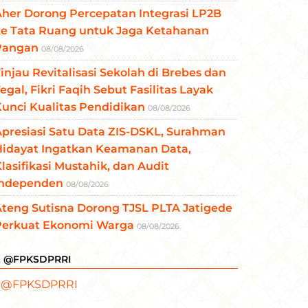
her Dorong Percepatan Integrasi LP2B
ke Tata Ruang untuk Jaga Ketahanan
Pangan
08/08/2026
injau Revitalisasi Sekolah di Brebes dan
egal, Fikri Faqih Sebut Fasilitas Layak
unci Kualitas Pendidikan
08/08/2026
presiasi Satu Data ZIS-DSKL, Surahman
Hidayat Ingatkan Keamanan Data,
lasifikasi Mustahik, dan Audit
Independen
08/08/2026
teng Sutisna Dorong TJSL PLTA Jatigede
Perkuat Ekonomi Warga
08/08/2026
X @FPKSDPRRI
 @FPKSDPRRI