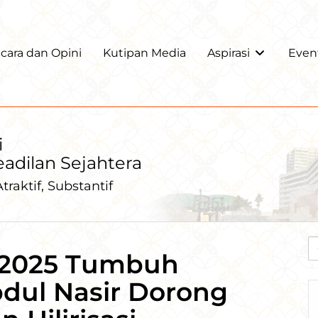
ara dan Opini
Kutipan Media
Aspirasi
Even
i
Keadilan Sejahtera
traktif, Substantif
si 2025 Tumbuh
Abdul Nasir Dorong