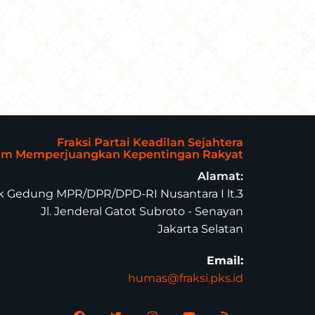
Fraksi Partai Keadilan Sejahtera
lam Memperjuangkan Kepentingan Rakyat
Alamat:
 Gedung MPR/DPR/DPD-RI Nusantara I lt.3
Jl. Jenderal Gatot Subroto - Senayan
Jakarta Selatan
Email:
humas@fraksi.pks.id