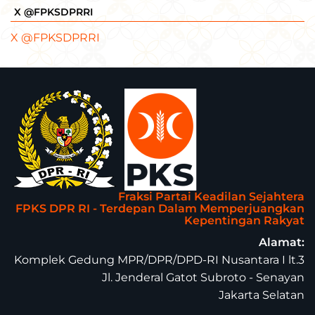
X @FPKSDPRRI
X @FPKSDPRRI
Fraksi Partai Keadilan Sejahtera
FPKS DPR RI - Terdepan Dalam Memperjuangkan
Kepentingan Rakyat
Alamat:
Komplek Gedung MPR/DPR/DPD-RI Nusantara I lt.3
Jl. Jenderal Gatot Subroto - Senayan
Jakarta Selatan