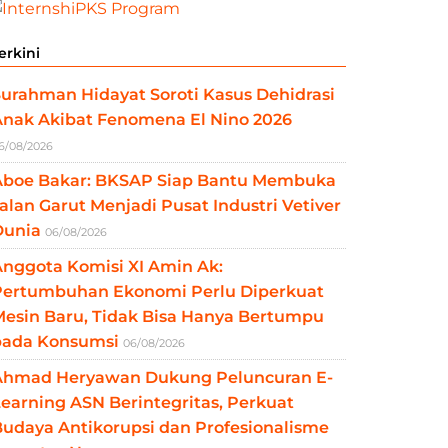
erkini
urahman Hidayat Soroti Kasus Dehidrasi
Anak Akibat Fenomena El Nino 2026
6/08/2026
Aboe Bakar: BKSAP Siap Bantu Membuka
alan Garut Menjadi Pusat Industri Vetiver
Dunia
06/08/2026
nggota Komisi XI Amin Ak:
Pertumbuhan Ekonomi Perlu Diperkuat
esin Baru, Tidak Bisa Hanya Bertumpu
pada Konsumsi
06/08/2026
Ahmad Heryawan Dukung Peluncuran E-
earning ASN Berintegritas, Perkuat
udaya Antikorupsi dan Profesionalisme