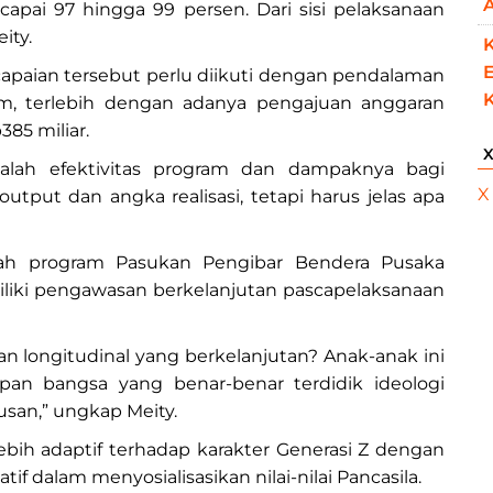
apai 97 hingga 99 persen. Dari sisi pelaksanaan
ity.
K
E
paian tersebut perlu diikuti dengan pendalaman
am, terlebih dengan adanya pengajuan anggaran
85 miliar.
adalah efektivitas program dan dampaknya bagi
X
tput dan angka realisasi, tetapi harus jelas apa
alah program Pasukan Pengibar Bendera Pusaka
iliki pengawasan berkelanjutan pascapelaksanaan
n longitudinal yang berkelanjutan? Anak-anak ini
pan bangsa yang benar-benar terdidik ideologi
usan,” ungkap Meity.
ebih adaptif terhadap karakter Generasi Z dengan
f dalam menyosialisasikan nilai-nilai Pancasila.