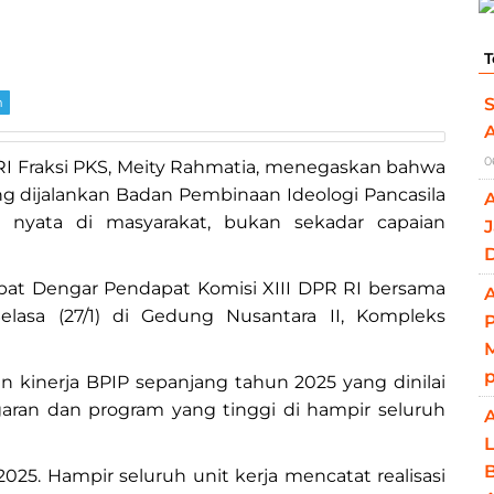
T
S
m
0
 RI Fraksi PKS, Meity Rahmatia, menegaskan bahwa
g dijalankan Badan Pembinaan Ideologi Pancasila
k nyata di masyarakat, bukan sekadar capaian
J
pat Dengar Pendapat Komisi XIII DPR RI bersama
A
elasa (27/1) di Gedung Nusantara II, Kompleks
M
n kinerja BPIP sepanjang tahun 2025 yang dinilai
garan dan program yang tinggi di hampir seluruh
L
B
25. Hampir seluruh unit kerja mencatat realisasi