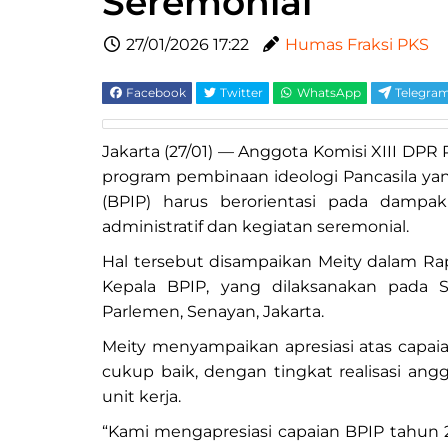
Seremonial
27/01/2026 17:22
Humas Fraksi PKS
Facebook
Twitter
WhatsApp
Telegra
Jakarta (27/01) — Anggota Komisi XIII DPR
program pembinaan ideologi Pancasila yan
(BPIP) harus berorientasi pada dampa
administratif dan kegiatan seremonial.
Hal tersebut disampaikan Meity dalam Ra
Kepala BPIP, yang dilaksanakan pada S
Parlemen, Senayan, Jakarta.
Meity menyampaikan apresiasi atas capaia
cukup baik, dengan tingkat realisasi ang
unit kerja.
“Kami mengapresiasi capaian BPIP tahun 20