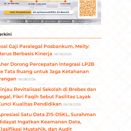
erkini
oal Gaji Paralegal Posbankum, Meity:
arus Berbasis Kinerja
08/08/2026
her Dorong Percepatan Integrasi LP2B
ke Tata Ruang untuk Jaga Ketahanan
Pangan
08/08/2026
injau Revitalisasi Sekolah di Brebes dan
egal, Fikri Faqih Sebut Fasilitas Layak
unci Kualitas Pendidikan
08/08/2026
presiasi Satu Data ZIS-DSKL, Surahman
Hidayat Ingatkan Keamanan Data,
lasifikasi Mustahik, dan Audit