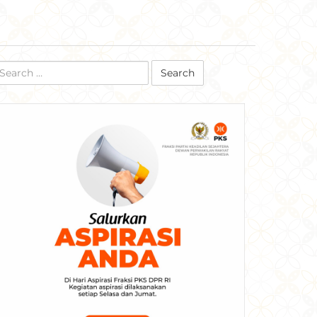
earch
r: