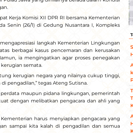
gan.
pat Kerja Komisi XII DPR RI bersama Kementerian
a Senin (26/1) di Gedung Nusantara I, Kompleks
T
mengapresiasi langkah Kementerian Lingkungan
S
 atas berbagai kasus pencemaran dan kerusakan
H
Namun, ia mengingatkan agar proses penegakan
 kerugian semata.
A
ung kerugian negara yang nilainya cukup tinggi,
ah di pengadilan,” tegas Ateng Sutisna.
T
perdata maupun pidana lingkungan, pemerintah
T
uat dengan melibatkan pengacara dan ahli yang
K
A
 Kementerian harus menyiapkan pengacara yang
gan sampai kita kalah di pengadilan dan semua
K