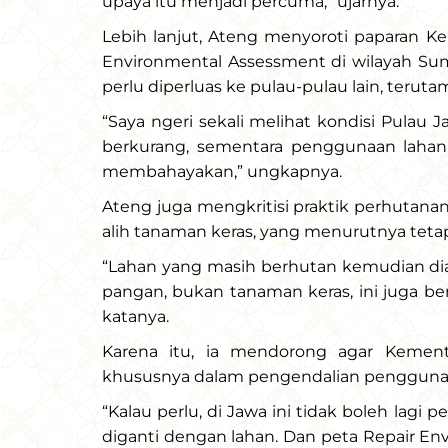
upaya itu menjadi percuma,” ujarnya.
Lebih lanjut, Ateng menyoroti paparan K
Environmental Assessment di wilayah Suma
perlu diperluas ke pulau-pulau lain, teruta
“Saya ngeri sekali melihat kondisi Pulau 
berkurang, sementara penggunaan lahan 
membahayakan,” ungkapnya.
Ateng juga mengkritisi praktik perhutan
alih tanaman keras, yang menurutnya tet
“Lahan yang masih berhutan kemudian di
pangan, bukan tanaman keras, ini juga b
katanya.
Karena itu, ia mendorong agar Kement
khususnya dalam pengendalian penggunaan
“Kalau perlu, di Jawa ini tidak boleh lag
diganti dengan lahan. Dan peta Repair En