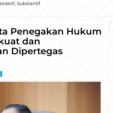
traktif, Substantif
S
nta Penegakan Hukum
fo
kuat dan
an Dipertegas
m