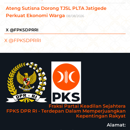
Ateng Sutisna Dorong TJSL PLTA Jatigede
Perkuat Ekonomi Warga
08/08/2026
X @FPKSDPRRI
X @FPKSDPRRI
Fraksi Partai Keadilan Sejahtera
FPKS DPR RI - Terdepan Dalam Memperjuangkan
Kepentingan Rakyat
Alamat: