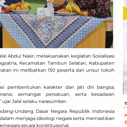
lal Abdul Nasir, melaksanakan kegiatan Sosialisasi
ngsatria, Kecamatan Tambun Selatan, Kabupaten
iatan ini melibatkan 150 peserta dari unsur tokoh
si pembentukan karakter dan jati diri bangsa,
eransi, semangat persatuan, serta kesadaran
 ujar Jalal selaku narasumber.
T
ndang-Undang Dasar Negara Republik Indonesia
K
alam menjaga ideologi negara serta memastikan
E
rnegara secara konstitusional.