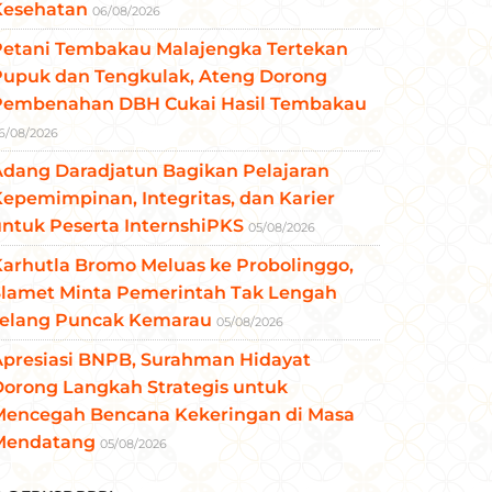
Kesehatan
06/08/2026
Petani Tembakau Malajengka Tertekan
Pupuk dan Tengkulak, Ateng Dorong
Pembenahan DBH Cukai Hasil Tembakau
6/08/2026
Adang Daradjatun Bagikan Pelajaran
epemimpinan, Integritas, dan Karier
ntuk Peserta InternshiPKS
05/08/2026
arhutla Bromo Meluas ke Probolinggo,
Slamet Minta Pemerintah Tak Lengah
Jelang Puncak Kemarau
05/08/2026
Apresiasi BNPB, Surahman Hidayat
Dorong Langkah Strategis untuk
Mencegah Bencana Kekeringan di Masa
Mendatang
05/08/2026