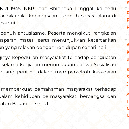
RI 1945, NKRI, dan Bhinneka Tunggal Ika perlu
ar nilai-nilai kebangsaan tumbuh secara alami di
ersebut.
 penuh antusiasme. Peserta mengikuti rangkaian
0
maparan materi, serta menunjukkan ketertarikan
an yang relevan dengan kehidupan sehari-hari.
K
inya kepedulian masyarakat terhadap penguatan
u
n selama kegiatan menunjukkan bahwa Sosialisasi
K
i ruang penting dalam memperkokoh kesadaran
apat memperkuat pemahaman masyarakat terhadap
 dalam kehidupan bermasyarakat, berbangsa, dan
aten Bekasi tersebut.