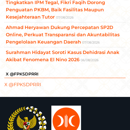
Tingkatkan IPM Tegal, Fikri Faqih Dorong
Penguatan PKBM, Baik Fasilitas Maupun
Kesejahteraan Tutor
07/08/2026
Ahmad Heryawan Dukung Percepatan SP2D
Online, Perkuat Transparansi dan Akuntabilitas
Pengelolaan Keuangan Daerah
07/08/2026
Surahman Hidayat Soroti Kasus Dehidrasi Anak
Akibat Fenomena El Nino 2026
06/08/2026
X @FPKSDPRRI
X @FPKSDPRRI