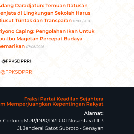
Adang Daradjatun: Temuan Ratusan
enjata di Lingkungan Sekolah Harus
iusut Tuntas dan Transparan
07/08/2026
Riyono Caping: Pengolahan Ikan Untuk
Ibu-Ibu Magetan Percepat Budaya
Gemarikan
07/08/2026
X @FPKSDPRRI
 @FPKSDPRRI
Fraksi Partai Keadilan Sejahtera
lam Memperjuangkan Kepentingan Rakyat
Alamat:
 Gedung MPR/DPR/DPD-RI Nusantara I lt.3
Jl. Jenderal Gatot Subroto - Senayan