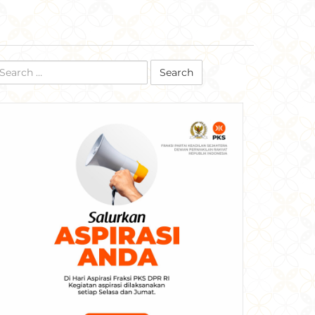
earch
r: