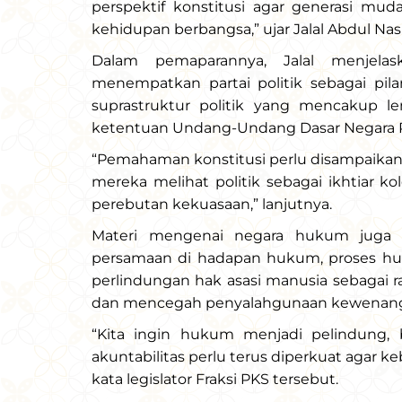
perspektif konstitusi agar generasi mu
kehidupan berbangsa,” ujar Jalal Abdul Nas
Dalam pemaparannya, Jalal menjelas
menempatkan partai politik sebagai pilar 
suprastruktur politik yang mencakup lemb
ketentuan Undang-Undang Dasar Negara R
“Pemahaman konstitusi perlu disampaikan 
mereka melihat politik sebagai ikhtiar k
perebutan kekuasaan,” lanjutnya.
Materi mengenai negara hukum juga d
persamaan di hadapan hukum, proses huk
perlindungan hak asasi manusia sebagai ra
dan mencegah penyalahgunaan kewenan
“Kita ingin hukum menjadi pelindung, 
akuntabilitas perlu terus diperkuat agar k
kata legislator Fraksi PKS tersebut.