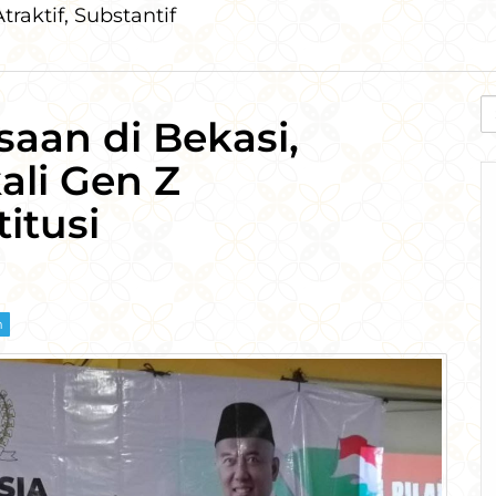
traktif, Substantif
S
saan di Bekasi,
fo
ali Gen Z
itusi
m