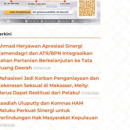
erkini
Ahmad Heryawan Apresiasi Sinergi
Kemendagri dan ATR/BPN Integrasikan
ahan Pertanian Berkelanjutan ke Tata
Ruang Daerah
07/08/2026
Mahasiswi Jadi Korban Penganiayaan dan
ekerasan Seksual di Makassar, Meity:
arus Dapat Restitusi dari Pelaku!
07/08/2026
Saadiah Uluputty dan Komnas HAM
aluku Perkuat Sinergi untuk
Perlindungan Hak Masyarakat Kepulauan
7/08/2026