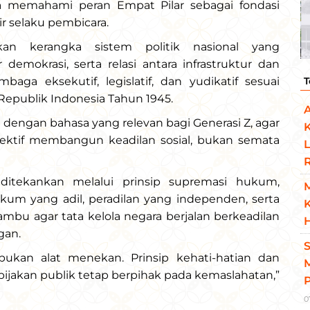
da memahami peran Empat Pilar sebagai fondasi
ir selaku pembicara.
kan kerangka sistem politik nasional yang
demokrasi, serta relasi antara infrastruktur dan
aga eksekutif, legislatif, dan yudikatif sesuai
T
epublik Indonesia Tahun 1945.
dengan bahasa yang relevan bagi Generasi Z, agar
olektif membangun keadilan sosial, bukan semata
L
itekankan melalui prinsip supremasi hukum,
um yang adil, peradilan yang independen, serta
K
mbu agar tata kelola negara berjalan berkeadilan
H
gan.
bukan alat menekan. Prinsip kehati-hatian dan
M
ebijakan publik tetap berpihak pada kemaslahatan,”
0