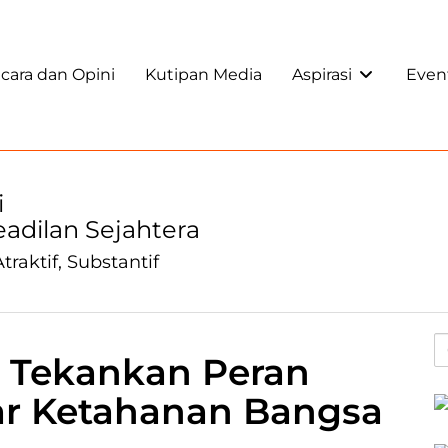
ara dan Opini
Kutipan Media
Aspirasi
Even
i
Keadilan Sejahtera
traktif, Substantif
 Tekankan Peran
lar Ketahanan Bangsa