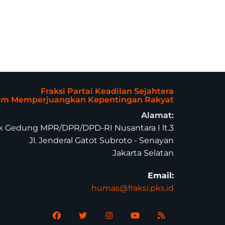
Fraksi Partai Keadilan Sejahtera
lam Memperjuangkan Kepentingan Rakyat
Alamat:
 Gedung MPR/DPR/DPD-RI Nusantara I lt.3
Jl. Jenderal Gatot Subroto - Senayan
Jakarta Selatan
Email:
humas@fraksi.pks.id