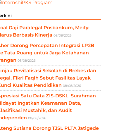
erkini
oal Gaji Paralegal Posbankum, Meity:
arus Berbasis Kinerja
08/08/2026
her Dorong Percepatan Integrasi LP2B
ke Tata Ruang untuk Jaga Ketahanan
Pangan
08/08/2026
injau Revitalisasi Sekolah di Brebes dan
egal, Fikri Faqih Sebut Fasilitas Layak
unci Kualitas Pendidikan
08/08/2026
presiasi Satu Data ZIS-DSKL, Surahman
Hidayat Ingatkan Keamanan Data,
lasifikasi Mustahik, dan Audit
Independen
08/08/2026
teng Sutisna Dorong TJSL PLTA Jatigede