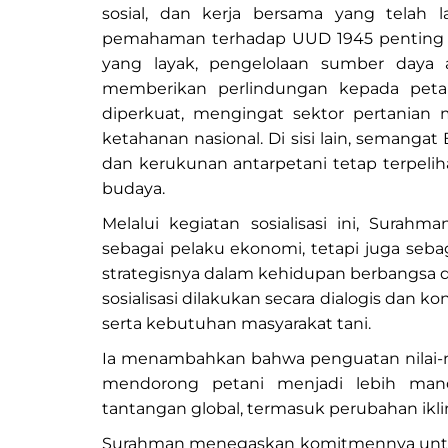
sosial, dan kerja bersama yang telah 
pemahaman terhadap UUD 1945 penting b
yang layak, pengelolaan sumber daya 
memberikan perlindungan kepada peta
diperkuat, mengingat sektor pertanian
ketahanan nasional. Di sisi lain, semanga
dan kerukunan antarpetani tetap terpelih
budaya.
Melalui kegiatan sosialisasi ini, Surahm
sebagai pelaku ekonomi, tetapi juga s
strategisnya dalam kehidupan berbangsa 
sosialisasi dilakukan secara dialogis dan
serta kebutuhan masyarakat tani.
Ia menambahkan bahwa penguatan nilai-ni
mendorong petani menjadi lebih mand
tantangan global, termasuk perubahan iklim
Surahman menegaskan komitmennya untuk 