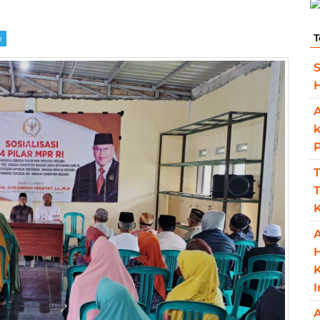
T
m
S
H
A
T
T
K
A
K
A