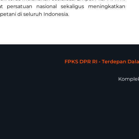
t persatuan nasional sekaligus meningkatkan
etani di seluruh Indonesia.
FPKS DPR RI - Terdepan Da
Komplek