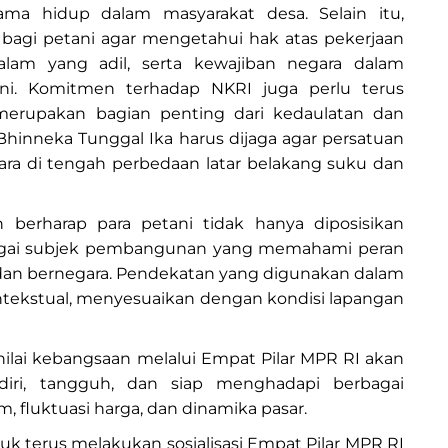
lama hidup dalam masyarakat desa. Selain itu,
agi petani agar mengetahui hak atas pekerjaan
alam yang adil, serta kewajiban negara dalam
ni. Komitmen terhadap NKRI juga perlu terus
 merupakan bagian penting dari kedaulatan dan
t Bhinneka Tunggal Ika harus dijaga agar persatuan
ara di tengah perbedaan latar belakang suku dan
an berharap para petani tidak hanya diposisikan
ebagai subjek pembangunan yang memahami peran
dan bernegara. Pendekatan yang digunakan dalam
 kontekstual, menyesuaikan dengan kondisi lapangan
lai kebangsaan melalui Empat Pilar MPR RI akan
iri, tangguh, dan siap menghadapi berbagai
, fluktuasi harga, dan dinamika pasar.
terus melakukan sosialisasi Empat Pilar MPR RI