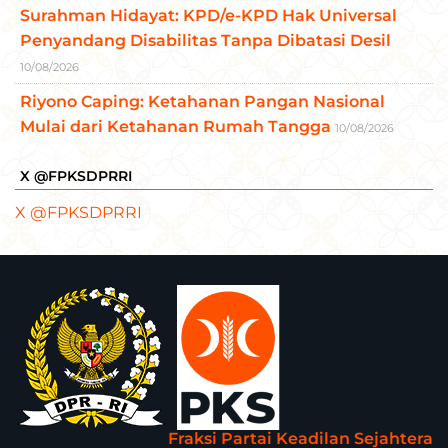
Surahman Hidayat: KPD/e-KPD Hak Universal
Penyandang Disabilitas Tanpa Dibatasi Desil
10/08/2026
Riyono Caping: Ketahanan Pangan Nasional
Mulai dari Ketahanan Rumah Tangga
10/08/2026
X @FPKSDPRRI
X @FPKSDPRRI
Fraksi Partai Keadilan Sejahtera