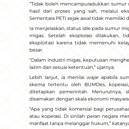
“Tidak boleh mencampuradukkan sumur mi
hasil dari proses yang sah, melalui eksp
Sementara PETI sejak awal tidak memiliki 
Ia menjelaskan, status idle pada sumur mi
migas. Setelah eksplorasi dilakukan, 
eksploitasi karena tidak memenuhi kelaya
besar.
“Dalam industri migas, keputusan menghe
lazim dan sesuai ketentuan,” ujarnya.
Lebih lanjut, ia menilai wajar apabila s
skema tertentu oleh BUMDes, koperasi
ditetapkan pemerintah. Menurutnya, s
disamakan dengan skala ekonomi masyaraka
“Apa yang tidak komersial bagi perusahaa
atau koperasi. Di sinilah peran negara 
manfaat tanpa melanggar hukum,” katanya