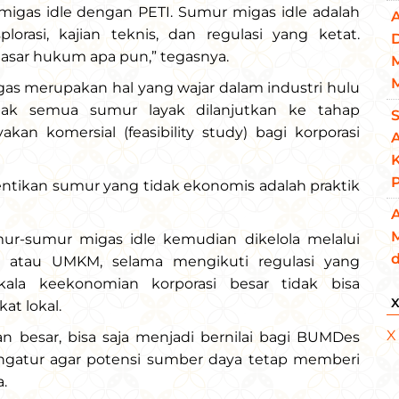
gas idle dengan PETI. Sumur migas idle adalah
lorasi, kajian teknis, dan regulasi yang ketat.
dasar hukum apa pun,” tegasnya.
gas merupakan hal yang wajar dalam industri hulu
tidak semua sumur layak dilanjutkan ke tahap
S
kan komersial (feasibility study) bagi korporasi
ntikan sumur yang tidak ekonomis adalah praktik
A
umur-sumur migas idle kemudian dikelola melalui
d
, atau UMKM, selama mengikuti regulasi yang
kala keekonomian korporasi besar tidak bisa
t lokal.
X
n besar, bisa saja menjadi bernilai bagi BUMDes
mengatur agar potensi sumber daya tetap memberi
.