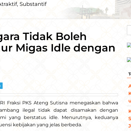
traktif, Substantif
S
gara Tidak Boleh
fo
r Migas Idle dengan
T
m
K
u
R RI Fraksi PKS Ateng Sutisna menegaskan bahwa
tambang ilegal tidak dapat disamakan dengan
K
i yang berstatus idle. Menurutnya, keduanya
ensi kebijakan yang jelas berbeda.