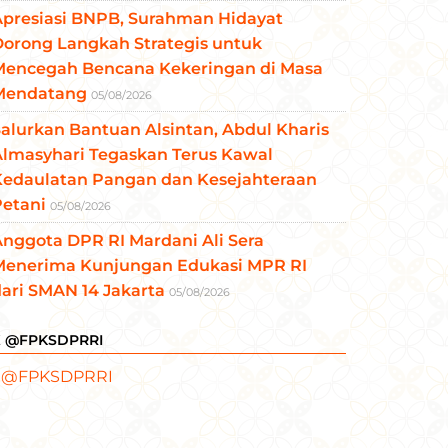
Apresiasi BNPB, Surahman Hidayat
Dorong Langkah Strategis untuk
Mencegah Bencana Kekeringan di Masa
Mendatang
05/08/2026
alurkan Bantuan Alsintan, Abdul Kharis
Almasyhari Tegaskan Terus Kawal
Kedaulatan Pangan dan Kesejahteraan
Petani
05/08/2026
nggota DPR RI Mardani Ali Sera
Menerima Kunjungan Edukasi MPR RI
ari SMAN 14 Jakarta
05/08/2026
X @FPKSDPRRI
 @FPKSDPRRI