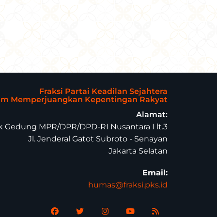
Fraksi Partai Keadilan Sejahtera
lam Memperjuangkan Kepentingan Rakyat
Alamat:
 Gedung MPR/DPR/DPD-RI Nusantara I lt.3
Jl. Jenderal Gatot Subroto - Senayan
Jakarta Selatan
Email:
humas@fraksi.pks.id