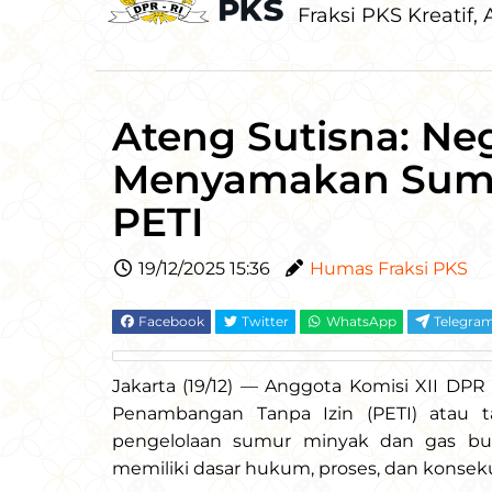
Fraksi PKS Kreatif, A
Ateng Sutisna: Ne
Menyamakan Sumu
PETI
19/12/2025 15:36
Humas Fraksi PKS
Facebook
Twitter
WhatsApp
Telegra
Jakarta (19/12) — Anggota Komisi XII DP
Penambangan Tanpa Izin (PETI) atau 
pengelolaan sumur minyak dan gas bum
memiliki dasar hukum, proses, dan konseku