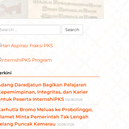
earch
r:
erkini
Adang Daradjatun Bagikan Pelajaran
epemimpinan, Integritas, dan Karier
ntuk Peserta InternshiPKS
05/08/2026
arhutla Bromo Meluas ke Probolinggo,
Slamet Minta Pemerintah Tak Lengah
Jelang Puncak Kemarau
05/08/2026