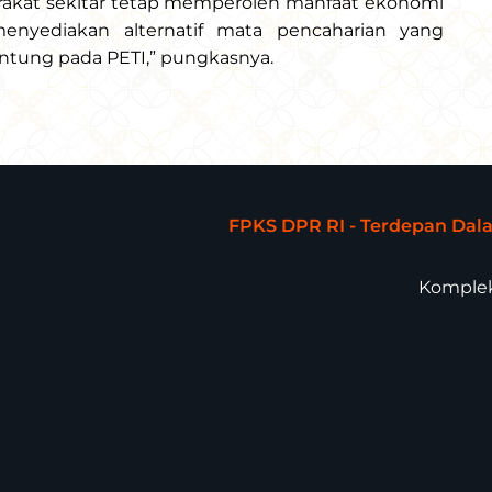
akat sekitar tetap memperoleh manfaat ekonomi
 menyediakan alternatif mata pencaharian yang
antung pada PETI,” pungkasnya.
FPKS DPR RI - Terdepan Da
Komplek