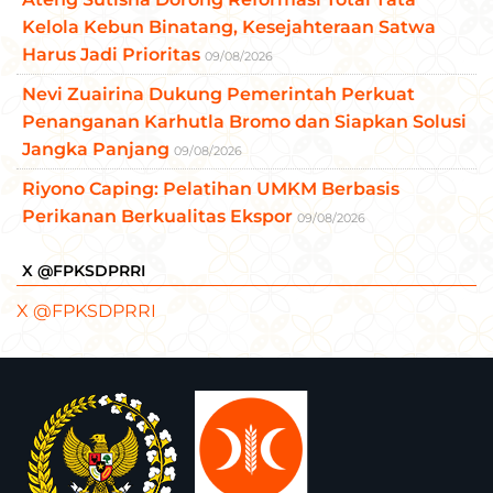
Kelola Kebun Binatang, Kesejahteraan Satwa
Harus Jadi Prioritas
09/08/2026
Nevi Zuairina Dukung Pemerintah Perkuat
Penanganan Karhutla Bromo dan Siapkan Solusi
Jangka Panjang
09/08/2026
Riyono Caping: Pelatihan UMKM Berbasis
Perikanan Berkualitas Ekspor
09/08/2026
X @FPKSDPRRI
X @FPKSDPRRI