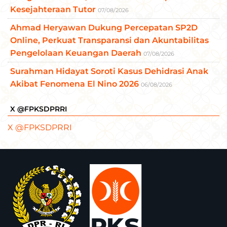
Kesejahteraan Tutor
07/08/2026
Ahmad Heryawan Dukung Percepatan SP2D
Online, Perkuat Transparansi dan Akuntabilitas
Pengelolaan Keuangan Daerah
07/08/2026
Surahman Hidayat Soroti Kasus Dehidrasi Anak
Akibat Fenomena El Nino 2026
06/08/2026
X @FPKSDPRRI
X @FPKSDPRRI