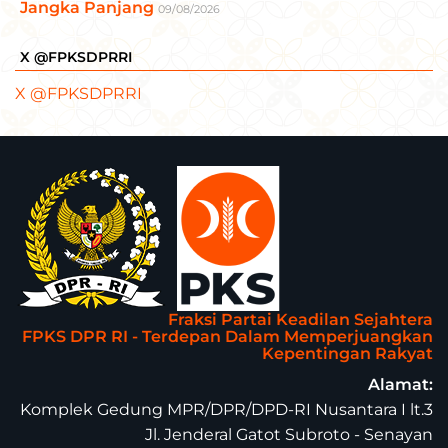
Jangka Panjang
09/08/2026
X @FPKSDPRRI
X @FPKSDPRRI
Fraksi Partai Keadilan Sejahtera
FPKS DPR RI - Terdepan Dalam Memperjuangkan
Kepentingan Rakyat
Alamat:
Komplek Gedung MPR/DPR/DPD-RI Nusantara I lt.3
Jl. Jenderal Gatot Subroto - Senayan