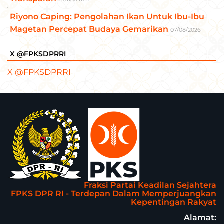
Riyono Caping: Pengolahan Ikan Untuk Ibu-Ibu
Magetan Percepat Budaya Gemarikan
07/08/2026
X @FPKSDPRRI
X @FPKSDPRRI
Fraksi Partai Keadilan Sejahtera
FPKS DPR RI - Terdepan Dalam Memperjuangkan
Kepentingan Rakyat
Alamat: