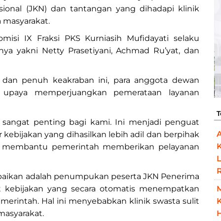
sional (JKN) dan tantangan yang dihadapi klinik
 masyarakat.
misi IX Fraksi PKS Kurniasih Mufidayati selaku
nya yakni Netty Prasetiyani, Achmad Ru’yat, dan
 dan penuh keakraban ini, para anggota dewan
 upaya memperjuangkan pemerataan layanan
T
 sangat penting bagi kami. Ini menjadi penguat
 kebijakan yang dihasilkan lebih adil dan berpihak
rut membantu pemerintah memberikan pelayanan
L
paikan adalah penumpukan peserta JKN Penerima
at kebijakan yang secara otomatis menempatkan
K
pemerintah. Hal ini menyebabkan klinik swasta sulit
H
asyarakat.