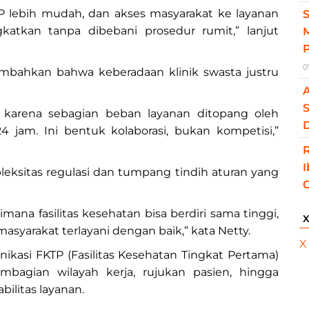
P lebih mudah, dan akses masyarakat ke layanan
gkatkan tanpa dibebani prosedur rumit,” lanjut
M
0
mbahkan bahwa keberadaan klinik swasta justru
S
 karena sebagian beban layanan ditopang oleh
D
 24 jam. Ini bentuk kolaborasi, bukan kompetisi,”
leksitas regulasi dan tumpang tindih aturan yang
aimana fasilitas kesehatan bisa berdiri sama tinggi,
syarakat terlayani dengan baik,” kata Netty.
X
kasi FKTP (Fasilitas Kesehatan Tingkat Pertama)
bagian wilayah kerja, rujukan pasien, hingga
bilitas layanan.