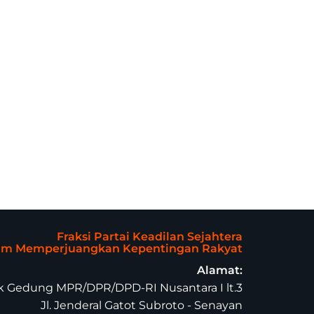
Fraksi Partai Keadilan Sejahtera
lam Memperjuangkan Kepentingan Rakyat
Alamat:
 Gedung MPR/DPR/DPD-RI Nusantara I lt.3
Jl. Jenderal Gatot Subroto - Senayan