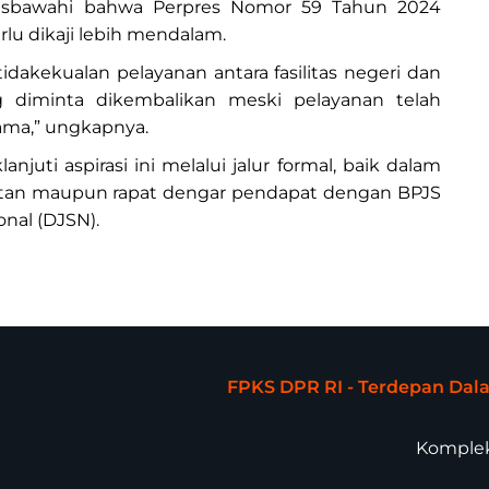
risbawahi bahwa Perpres Nomor 59 Tahun 2024
rlu dikaji lebih mendalam.
akekualan pelayanan antara fasilitas negeri dan
g diminta dikembalikan meski pelayanan telah
rsama,” ungkapnya.
uti aspirasi ini melalui jalur formal, baik dalam
atan maupun rapat dengar pendapat dengan BPJS
nal (DJSN).
FPKS DPR RI - Terdepan Da
Komplek