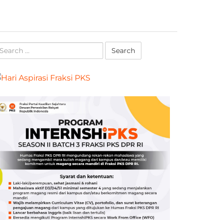
earch
r: