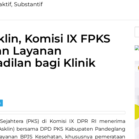
aktif, Substantif
S
klin, Komisi IX FPKS
fo
an Layanan
dilan bagi Klinik
m
n Sejahtera (PKS) di Komisi IX DPR RI menerima
a (Asklin) bersama DPD PKS Kabupaten Pandeglang
elayanan BPJS Kesehatan, khususnya pemerataan