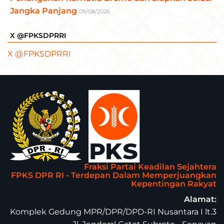
Jangka Panjang
09/08/2026
X @FPKSDPRRI
X @FPKSDPRRI
Fraksi Partai Keadilan Sejahtera
FPKS DPR RI - Terdepan Dalam Memperjuangkan
Kepentingan Rakyat
Alamat:
Komplek Gedung MPR/DPR/DPD-RI Nusantara I lt.3