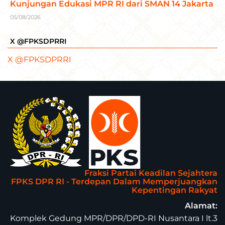
Kunjungan Edukasi MPR RI dari SMAN 14 Jakarta
05/08/2026
X @FPKSDPRRI
X @FPKSDPRRI
Fraksi Partai Keadilan Sejahtera
FPKS DPR RI - Terdepan Dalam Memperjuangkan
Kepentingan Rakyat
Alamat:
Komplek Gedung MPR/DPR/DPD-RI Nusantara I lt.3