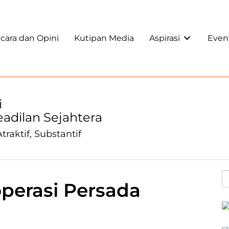
ara dan Opini
Kutipan Media
Aspirasi
Even
i
Keadilan Sejahtera
traktif, Substantif
perasi Persada