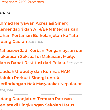
erkini
Ahmad Heryawan Apresiasi Sinergi
Kemendagri dan ATR/BPN Integrasikan
ahan Pertanian Berkelanjutan ke Tata
Ruang Daerah
07/08/2026
Mahasiswi Jadi Korban Penganiayaan dan
ekerasan Seksual di Makassar, Meity:
arus Dapat Restitusi dari Pelaku!
07/08/2026
Saadiah Uluputty dan Komnas HAM
aluku Perkuat Sinergi untuk
Perlindungan Hak Masyarakat Kepulauan
7/08/2026
Adang Daradjatun: Temuan Ratusan
enjata di Lingkungan Sekolah Harus