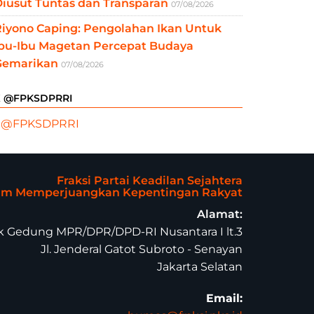
iusut Tuntas dan Transparan
07/08/2026
Riyono Caping: Pengolahan Ikan Untuk
Ibu-Ibu Magetan Percepat Budaya
Gemarikan
07/08/2026
X @FPKSDPRRI
 @FPKSDPRRI
Fraksi Partai Keadilan Sejahtera
lam Memperjuangkan Kepentingan Rakyat
Alamat:
 Gedung MPR/DPR/DPD-RI Nusantara I lt.3
Jl. Jenderal Gatot Subroto - Senayan
Jakarta Selatan
Email: