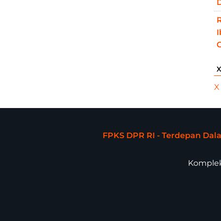
D
X
FPKS DPR RI - Terdepan Da
Komplek