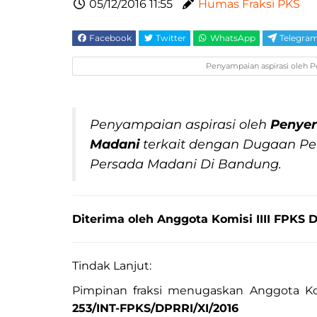
05/12/2016 11:55
Humas Fraksi PKS
Facebook
Twitter
WhatsApp
Telegra
Penyampaian aspirasi oleh P
Penyampaian aspirasi oleh
Penyer
Madani
terkait dengan Dugaan Pe
Persada Madani Di Bandung.
Diterima oleh
Anggota Komisi IIII FPKS DP
Tindak Lanjut:
Pimpinan fraksi menugaskan Anggota Kom
253/INT-FPKS/DPRRI/XI/2016