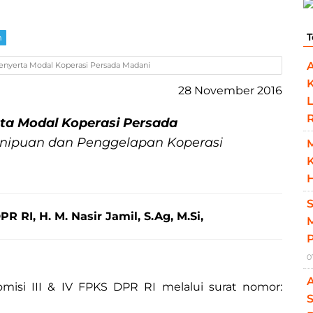
T
m
enyerta Modal Koperasi Persada Madani
28 November 2016
L
ta Modal Koperasi Persada
nipuan dan Penggelapan Koperasi
K
H
R RI, H. M. Nasir Jamil, S.Ag, M.Si,
M
0
isi III & IV FPKS DPR RI melalui surat nomor:
S