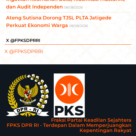
dan Audit Independen
08/08/2026
Ateng Sutisna Dorong TJSL PLTA Jatigede
Perkuat Ekonomi Warga
08/08/2026
X @FPKSDPRRI
X @FPKSDPRRI
Fraksi Partai Keadilan Sejahtera
FPKS DPR RI - Terdepan Dalam Memperjuangkan
Kepentingan Rakyat